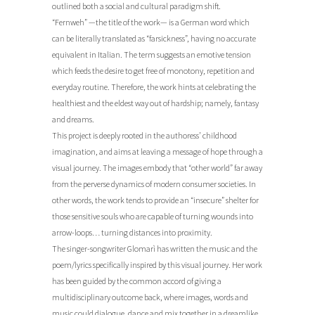
outlined both a social and cultural paradigm shift.
“Fernweh” —the title of the work— is a German word which
can be literally translated as “farsickness”, having no accurate
equivalent in Italian. The term suggests an emotive tension
which feeds the desire to get free of monotony, repetition and
everyday routine. Therefore, the work hints at celebrating the
healthiest and the eldest way out of hardship; namely, fantasy
and dreams.
This project is deeply rooted in the authoress’ childhood
imagination, and aims at leaving a message of hope through a
visual journey. The images embody that “other world” far away
from the perverse dynamics of modern consumer societies. In
other words, the work tends to provide an “insecure” shelter for
those sensitive souls who are capable of turning wounds into
arrow-loops… turning distances into proximity.
The singer-songwriter Glomarì has written the music and the
poem/lyrics specifically inspired by this visual journey. Her work
has been guided by the common accord of giving a
multidisciplinary outcome back, where images, words and
music could dialogue, dance and mix together in a dreamlike