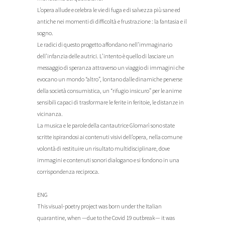
L’opera allude e celebra le vie di fuga e di salvezza più sane ed
antiche nei momenti di difficoltà e frustrazione : la fantasia e il
sogno.
Le radici di questo progetto affondano nell’immaginario
dell’infanzia delle autrici. L’intento è quello di lasciare un
messaggio di speranza attraverso un viaggio di immagini che
evocano un mondo “altro”, lontano dalle dinamiche perverse
della società consumistica, un “rifugio insicuro” per le anime
sensibili capaci di trasformare le ferite in feritoie, le distanze in
vicinanza.
La musica e le parole della cantautrice Glomarì sono state
scritte ispirandosi ai contenuti visivi dell’opera, nella comune
volontà di restituire un risultato multidisciplinare, dove
immagini e contenuti sonori dialogano e si fondono in una
corrispondenza reciproca.
ENG
This visual-poetry project was born under the Italian
quarantine, when —due to the Covid 19 outbreak— it was