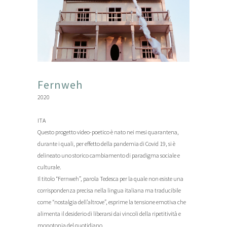
Fernweh
2020
ITA
Questo progetto video-poetico è nato nei mesi quarantena,
durante i quali, per effetto della pandemia di Covid 19, si è
delineato uno storico cambiamento di paradigma sociale e
culturale.
Il titolo “Fernweh”, parola Tedesca per la quale non esiste una
corrispondenza precisa nella lingua italiana ma traducibile
come “nostalgia dell’altrove”, esprime la tensione emotiva che
alimenta il desiderio di liberarsi dai vincoli della ripetitività e
monotonia del quotidiano.